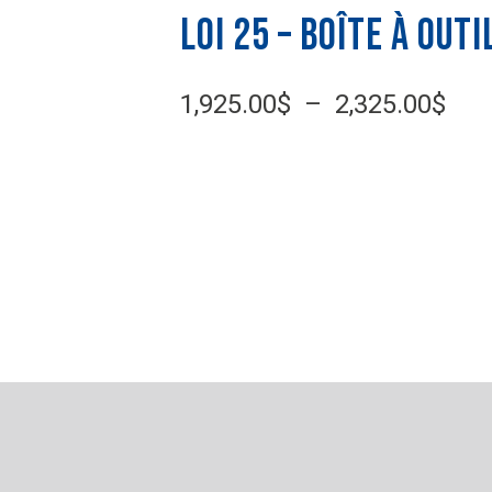
Loi 25 – Boîte à outi
Pla
1,925.00
$
–
2,325.00
$
de
prix
1,9
à
2,3