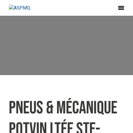
Pneus & Mécanique
Potvin Ltée Ste-