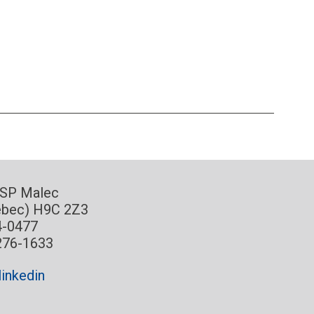
CSP Malec
ébec) H9C 2Z3
4-0477
276-1633