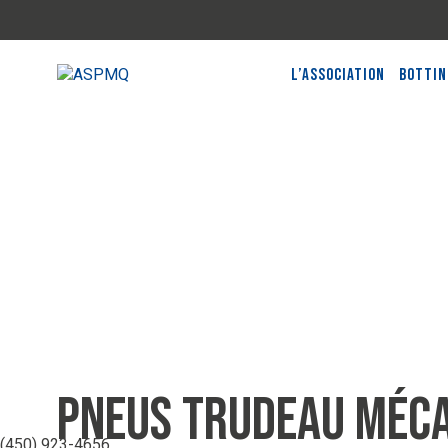
L’Association
Bottin
Pneus Trudeau Méca
(450) 923-4656