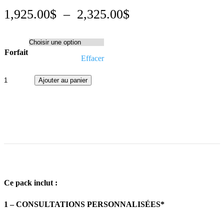
Plage
1,925.00
$
–
2,325.00
$
de
prix :
Forfait
1,925.00$
Effacer
à
quantité
de
Ajouter au panier
2,325.00$
Loi
25
-
Boîte
à
outils
Ce pack inclut :
1 – CONSULTATIONS PERSONNALISÉES*