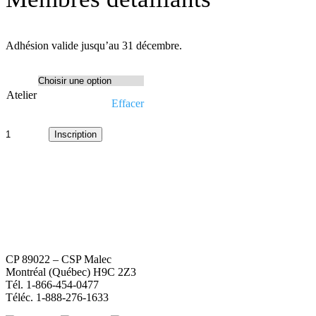
Adhésion valide jusqu’au 31 décembre.
Atelier
Effacer
quantité
de
Inscription
Membres
détaillants
CP 89022 – CSP Malec
Montréal (Québec) H9C 2Z3
Tél. 1-866-454-0477
Téléc. 1-888-276-1633