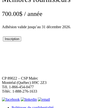
700.00
$
/ année
Adhésion valide jusqu’au 31 décembre 2026.
Inscription
quantité
de
Membres
fournisseurs
CP 89022 – CSP Malec
Montréal (Québec) H9C 2Z3
Tél. 1-866-454-0477
Téléc. 1-888-276-1633
Politiques de confidentialité