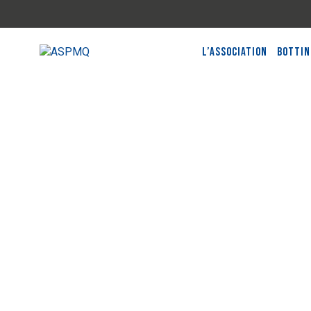
L’Association
Bottin
Quand la rapidité d
service pèse sur vo
profits