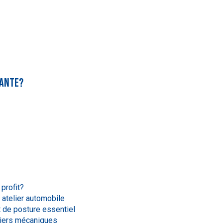
nante?
profit?
n atelier automobile
 de posture essentiel
eliers mécaniques